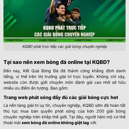
KQBD phát trực tiếp các giải bóng chuyên nghiệp
Tại sao nên xem bóng đá online tại KQBD?
Đến nay, Kết Quả Bóng Đá đã thành công khẳng định danh
tiếng, vị thế trên thị trường giải trí trực tuyến. Không chỉ vậy,
website còn được giới chuyên môn đánh giá cao nhờ sở hữu
nhiều ưu điểm ấn tượng. Bao gồm:
Trang web phát sóng đầy đủ các giải bóng cực hot
Là nền tảng giải trí uy tín, chuyên nghiệp, KQBD sớm đã hoàn tất
thủ tục mua bản quyền phát sóng của hơn 200 giải bóng
chuyên nghiệp trên khắp thế giới. Tại đây, người hâm mộ có thể
thoải mái
xem bóng đá online không giật lag
với: