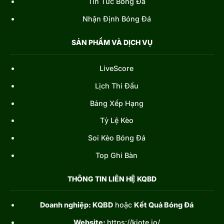
Tin Tức Bóng Đá
Nhận Định Bóng Đá
SẢN PHẨM VÀ DỊCH VỤ
LiveScore
Lịch Thi Đấu
Bảng Xếp Hạng
Tỷ Lệ Kèo
Soi Kèo Bóng Đá
Top Ghi Bàn
THÔNG TIN LIÊN HỆ KQBD
Doanh nghiệp: KQBD
hoặc
Kết Quả Bóng Đá
Website:
https://kiote.io/