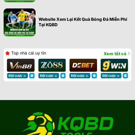
Website Xem Lại Kết Quả Bóng Đá Miễn Phí
Tại KQBD
Top nhà cái uy tín
Xem tất cả