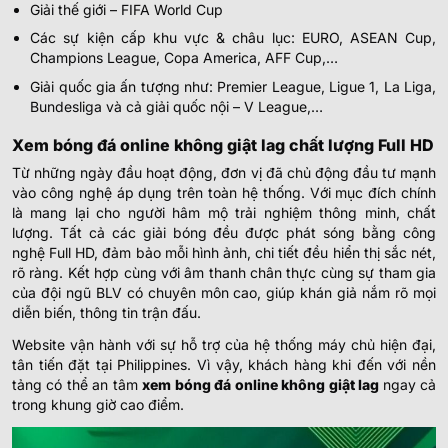
Giải thế giới – FIFA World Cup
Các sự kiện cấp khu vực & châu lục: EURO, ASEAN Cup,
Champions League, Copa America, AFF Cup,…
Giải quốc gia ấn tượng như: Premier League, Ligue 1, La Liga,
Bundesliga và cả giải quốc nội – V League,…
Xem bóng đá online không giật lag chất lượng Full HD
Từ những ngày đầu hoạt động, đơn vị đã chủ động đầu tư mạnh
vào công nghệ áp dụng trên toàn hệ thống. Với mục đích chính
là mang lại cho người hâm mộ trải nghiệm thông minh, chất
lượng. Tất cả các giải bóng đều được phát sóng bằng công
nghệ Full HD, đảm bảo mỗi hình ảnh, chi tiết đều hiển thị sắc nét,
rõ ràng. Kết hợp cùng với âm thanh chân thực cùng sự tham gia
của đội ngũ BLV có chuyên môn cao, giúp khán giả nắm rõ mọi
diễn biến, thông tin trận đấu.
Website vận hành với sự hỗ trợ của hệ thống máy chủ hiện đại,
tân tiến đặt tại Philippines. Vì vậy, khách hàng khi đến với nền
tảng có thể an tâm
xem bóng đá online không giật lag
ngay cả
trong khung giờ cao điểm.