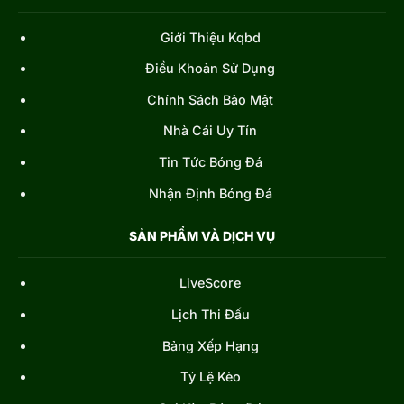
Giới Thiệu Kqbd
Điều Khoản Sử Dụng
Chính Sách Bảo Mật
Nhà Cái Uy Tín
Tin Tức Bóng Đá
Nhận Định Bóng Đá
SẢN PHẨM VÀ DỊCH VỤ
LiveScore
Lịch Thi Đấu
Bảng Xếp Hạng
Tỷ Lệ Kèo