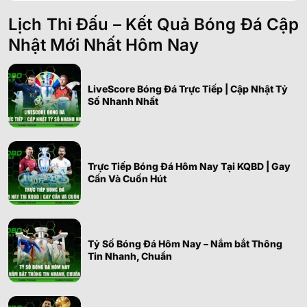
Lịch Thi Đấu – Kết Quả Bóng Đá Cập
Nhật Mới Nhất Hôm Nay
LiveScore Bóng Đá Trực Tiếp | Cập Nhật Tỷ
Số Nhanh Nhất
Trực Tiếp Bóng Đá Hôm Nay Tại KQBD | Gay
Cấn Và Cuốn Hút
Tỷ Số Bóng Đá Hôm Nay – Nắm bắt Thông
Tin Nhanh, Chuẩn