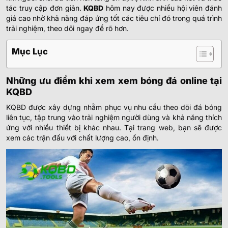
tác truy cập đơn giản.
KQBD
hôm nay được nhiều hội viên đánh
giá cao nhờ khả năng đáp ứng tốt các tiêu chí đó trong quá trình
trải nghiệm, theo dõi ngay để rõ hơn.
Mục Lục
Những ưu điểm khi xem xem bóng đá online tại
KQBD
KQBD được xây dựng nhằm phục vụ nhu cầu theo dõi đá bóng
liên tục, tập trung vào trải nghiệm người dùng và khả năng thích
ứng với nhiều thiết bị khác nhau. Tại trang web, bạn sẽ được
xem các trận đấu với chất lượng cao, ổn định.