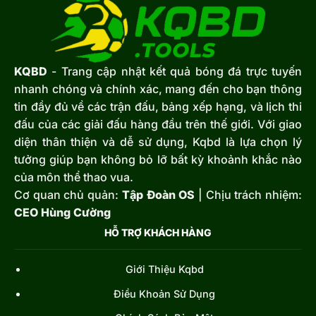
KQBD
- Trang cập nhật kết quả bóng đá trực tuyến
nhanh chóng và chính xác, mang đến cho bạn thông
tin đầy đủ về các trận đấu, bảng xếp hạng, và lịch thi
đấu của các giải đấu hàng đầu trên thế giới. Với giao
diện thân thiện và dễ sử dụng, Kqbd là lựa chọn lý
tưởng giúp bạn không bỏ lỡ bất kỳ khoảnh khắc nào
của môn thể thao vua.
Cơ quan chủ quản:
Tập Đoàn OS
| Chịu trách nhiệm:
CEO Hùng Cường
HỖ TRỢ KHÁCH HÀNG
Giới Thiệu Kqbd
Điều Khoản Sử Dụng