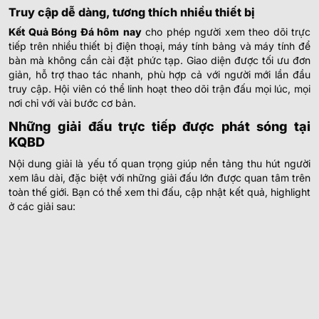
Truy cập dễ dàng, tương thích nhiều thiết bị
Kết Quả Bóng Đá hôm
nay
cho phép người xem theo dõi trực
tiếp trên nhiều thiết bị điện thoại, máy tính bảng và máy tính để
bàn mà không cần cài đặt phức tạp. Giao diện được tối ưu đơn
giản, hỗ trợ thao tác nhanh, phù hợp cả với người mới lần đầu
truy cập. Hội viên có thể linh hoạt theo dõi trận đấu mọi lúc, mọi
nơi chỉ với vài bước cơ bản.
Những giải đấu trực tiếp được phát sóng tại
KQBD
Nội dung giải là yếu tố quan trọng giúp nền tảng thu hút người
xem lâu dài, đặc biệt với những giải đấu lớn được quan tâm trên
toàn thế giới. Bạn có thể xem thi đấu, cập nhật kết quả, highlight
ở các giải sau: