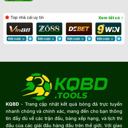
Top nhà cái uy tín
Xem tất cả
KQBD
- Trang cập nhật kết quả bóng đá trực tuyến
nhanh chóng và chính xác, mang đến cho bạn thông
tin đầy đủ về các trận đấu, bảng xếp hạng, và lịch thi
đấu của các giải đấu hàng đầu trên thế giới. Với giao