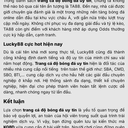
Trong danh sách
trang cá độ bóng đá uy tín
, chúng ta không
thể nào bỏ qua cái tên ấn tượng là TA88. Đến nay, nhà cái được
giới chuyên gia đánh giá là một trong những nền tảng bóng đá
online dẫn đầu tại khu vực châu Á, với gần nửa triệu lượt truy
cập mỗi ngày. Không chỉ phục vụ đa dạng giải đấu và tỷ lệ kèo,
TA88 còn ghi điểm với khách hàng nhờ áp dụng Odds thưởng
cực kỳ hấp dẫn, cạnh tranh.
Lucky88 cực hot hiện nay
Dù là cái tên khá mới song thực tế, Lucky88 cũng đã thành
công khẳng định danh tiếng và độ uy tín của mình chỉ sau vài
năm hoạt động.
Trang cá độ bóng đá uy tín
hiện là đối tác của
nhiều nhà cung cấp nổi tiếng trên toàn thế giới như: SBA, CMD,
SBO, BTI,… cung cấp dịch vụ cho hầu hết các giải đấu chuyên
nghiệp ở khắp nơi. Hệ thống sảnh đa dạng, thiết kế chuyên
nghiệp, hiện đại cho phép thành viên hoàn tất lệnh cược dễ
dàng, nhanh chóng ngay từ lần đầu.
Kết luận
Lựa chọn
trang cá độ bóng đá uy tín
là yếu tố quan trọng để
bảo vệ quyền lợi, an toàn của hội viên trong suốt quá trình trải
nghiệm dịch vụ. Vì vậy, bạn đừng quên lưu lại kiến thức mà
KQBD
vừa cung cấp ở bài viết trên. Người chơi cũng đững quên