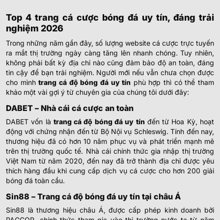
Top 4 trang cá cược bóng đá uy tín, đáng trải
nghiệm 2026
Trong những năm gần đây, số lượng website cá cược trực tuyến
ra mắt thị trường ngày càng tăng lên nhanh chóng. Tuy nhiên,
không phải bất kỳ địa chỉ nào cũng đảm bảo độ an toàn, đáng
tin cậy để bạn trải nghiệm. Người mới nếu vẫn chưa chọn được
cho mình
trang cá độ bóng đá uy tín
phù hợp thì có thể tham
khảo một vài gợi ý từ chuyên gia của chúng tôi dưới đây:
DABET – Nhà cái cá cược an toàn
DABET vốn là
trang cá độ bóng đá uy tín
đến từ Hoa Kỳ, hoạt
động với chứng nhận đến từ Bộ Nội vụ Schleswig. Tính đến nay,
thương hiệu đã có hơn 10 năm phục vụ và phát triển mạnh mẽ
trên thị trường quốc tế. Nhà cái chính thức gia nhập thị trường
Việt Nam từ năm 2020, đến nay đã trở thành địa chỉ được yêu
thích hàng đầu khi cung cấp dịch vụ cá cược cho hơn 200 giải
bóng đá toàn cầu.
Sin88 – Trang cá độ bóng đá uy tín tại châu Á
Sin88 là thương hiệu châu Á, được cấp phép kinh doanh bởi
PAGCOR, chính thức tham gia vào thị trường nước ta từ năm