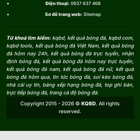
Điện thoại:
0937 637 468
Sơ đồ trang web:
Sitemap
Từ khoá tìm kiếm:
kqbd, kết quả bóng đá, kqbd com,
kqbd tools, kết quả bóng đá Việt Nam, kết quả bóng
đá hôm nay 24h, kết quả bóng đá trực tuyến, nhận
định bóng đá, kết quả bóng đá hôm nay trực tuyến,
kết quả bóng đá nam, kết quả bóng đá nữ, kết quả
bóng đá hôm qua, tin tức bóng đá, soi kèo bóng đá,
nhà cái uy tín, bảng xếp hạng bóng đá, top ghi bàn,
trực tiếp bóng đá, trang cá độ bóng đá
.
Copyright 2015 - 2026 ©
KQBD
. All rights
reserved.