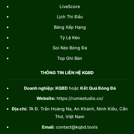
LiveScore
Lịch Thi Đấu
Bảng Xếp Hạng
Tỷ Lệ Kèo
Soi Kèo Bóng Đá
Top Ghi Bàn
THÔNG TIN LIÊN HỆ KQBD
Doanh nghiệp: KQBD
hoặc
Kết Quả Bóng Đá
Website:
https://rumestudio.co/
Địa chỉ:
7A Đ. Trần Hoàng Na, An Khánh, Ninh Kiều, Cần
Thơ, Việt Nam
Email:
contact@kqbd.tools