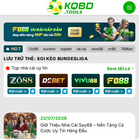
Bỏ
qua
nội
dung
🔥
HOT
Go88
sunwin
topbet
okvip
new88
m88
789bet
LƯU TRỮ THẺ:
SOI KÈO BUNDESLIGA
Top nhà cái uy tín
Xem tất cả
02/12/2025
Soi Kèo Bóng Đá Đức – Nhận Định
Bundesliga Chuẩn Xác Nhất
22/07/2026
Giới Thiệu Nhà Cái Say88 – Nền Tảng Cá
Cược Uy Tín Hàng Đầu