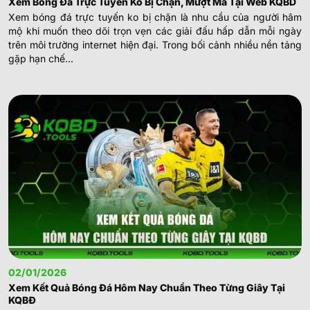
Xem Bóng Đá Trực Tuyến Ko Bị Chặn, Mượt Mà Tại Web KQBD
Xem bóng đá trực tuyến ko bị chặn là nhu cầu của người hâm
mộ khi muốn theo dõi trọn vẹn các giải đấu hấp dẫn mỗi ngày
trên môi trường internet hiện đại. Trong bối cảnh nhiều nền tảng
gặp hạn chế...
02/01/2026
Xem Kết Quả Bóng Đá Hôm Nay Chuẩn Theo Từng Giây Tại
KQBĐ