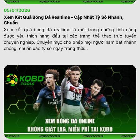
05/01/2026
Xem Kết Quả Bóng Đá Realtime – Cập Nhật Tỷ Số Nhanh,
Chuẩn
Xem kết quả bóng đá realtime là một trong những tính năng
được yêu thích hàng đầu tại các trang thể thao trực tuyến
chuyên nghiệp. Chuyên mục cho phép mọi người nắm bắt nhanh
chóng, chuẩn xác tỷ số ngay trong thời...