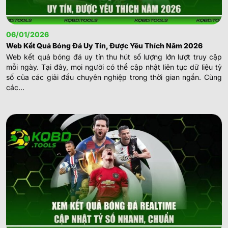
06/01/2026
Web Kết Quả Bóng Đá Uy Tín, Được Yêu Thích Năm 2026
Web kết quả bóng đá uy tín thu hút số lượng lớn lượt truy cập
mỗi ngày. Tại đây, mọi người có thể cập nhật liên tục dữ liệu tỷ
số của các giải đấu chuyên nghiệp trong thời gian ngắn. Cùng
các...