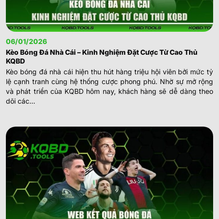
06/01/2026
Kèo Bóng Đá Nhà Cái – Kinh Nghiệm Đặt Cược Từ Cao Thủ
KQBD
Kèo bóng đá nhà cái hiện thu hút hàng triệu hội viên bởi mức tỷ
lệ cạnh tranh cùng hệ thống cược phong phú. Nhờ sự mở rộng
và phát triển của KQBD hôm nay, khách hàng sẽ dễ dàng theo
dõi các...