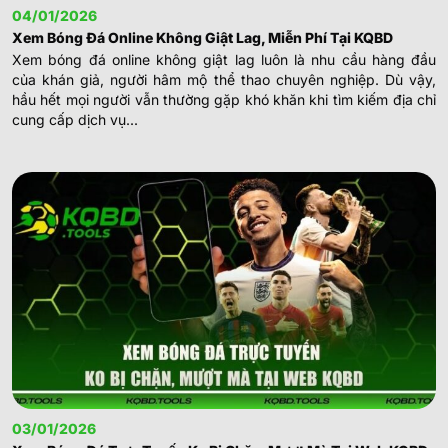
04/01/2026
Xem Bóng Đá Online Không Giật Lag, Miễn Phí Tại KQBD
Xem bóng đá online không giật lag luôn là nhu cầu hàng đầu
của khán giả, người hâm mộ thể thao chuyên nghiệp. Dù vậy,
hầu hết mọi người vẫn thường gặp khó khăn khi tìm kiếm địa chỉ
cung cấp dịch vụ...
03/01/2026