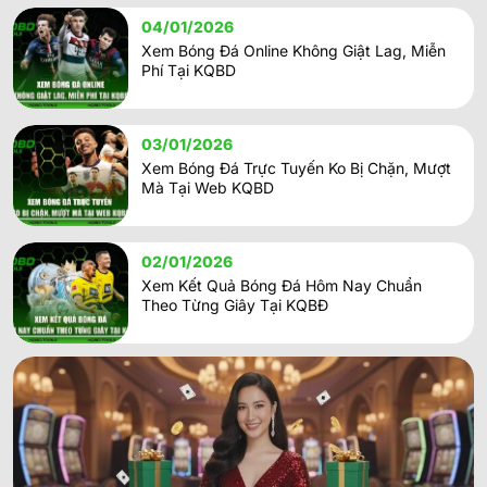
04/01/2026
Xem Bóng Đá Online Không Giật Lag, Miễn
Phí Tại KQBD
03/01/2026
Xem Bóng Đá Trực Tuyến Ko Bị Chặn, Mượt
Mà Tại Web KQBD
02/01/2026
Xem Kết Quả Bóng Đá Hôm Nay Chuẩn
Theo Từng Giây Tại KQBĐ