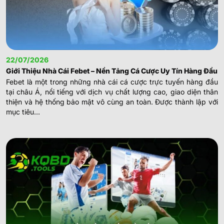
22/07/2026
Giới Thiệu Nhà Cái Febet – Nền Tảng Cá Cược Uy Tín Hàng Đầu
Febet là một trong những nhà cái cá cược trực tuyến hàng đầu
tại châu Á, nổi tiếng với dịch vụ chất lượng cao, giao diện thân
thiện và hệ thống bảo mật vô cùng an toàn. Được thành lập với
mục tiêu...