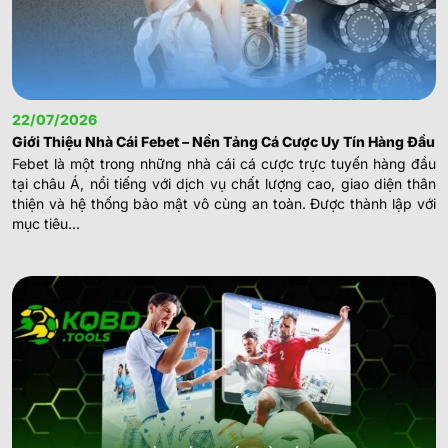
22/07/2026
Giới Thiệu Nhà Cái Febet – Nền Tảng Cá Cược Uy Tín Hàng Đầu
Febet là một trong những nhà cái cá cược trực tuyến hàng đầu
tại châu Á, nổi tiếng với dịch vụ chất lượng cao, giao diện thân
thiện và hệ thống bảo mật vô cùng an toàn. Được thành lập với
mục tiêu...