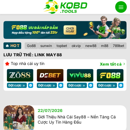
Bỏ
qua
nội
dung
🔥
HOT
Go88
sunwin
topbet
okvip
new88
m88
789bet
LƯU TRỮ THẺ:
LINK MAY88
Top nhà cái uy tín
Xem tất cả
02/12/2025
MAY88 | Nhà Cái Bóng Đá – Live Casino
Uy Tín Nhất Năm 2026
22/07/2026
Giới Thiệu Nhà Cái Say88 – Nền Tảng Cá
Cược Uy Tín Hàng Đầu