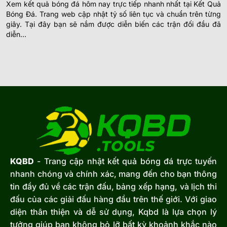
Xem kết quả bóng đá hôm nay trực tiếp nhanh nhất tại Kết Quả
Bóng Đá. Trang web cập nhật tỷ số liên tục và chuẩn trên từng
giây. Tại đây bạn sẽ nắm được diễn biến các trận đối đầu đã
diễn...
KQBD
- Trang cập nhật kết quả bóng đá trực tuyến
nhanh chóng và chính xác, mang đến cho bạn thông
tin đầy đủ về các trận đấu, bảng xếp hạng, và lịch thi
đấu của các giải đấu hàng đầu trên thế giới. Với giao
diện thân thiện và dễ sử dụng, Kqbd là lựa chọn lý
tưởng giúp bạn không bỏ lỡ bất kỳ khoảnh khắc nào