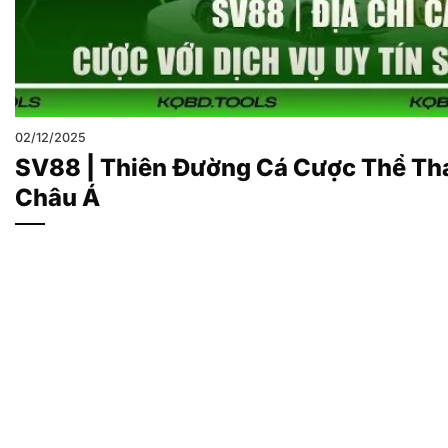
02/12/2025
SV88 | Thiên Đường Cá Cược Thể Tha
Châu Á