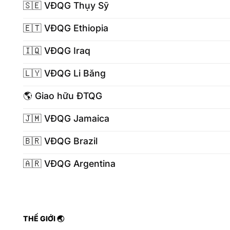
🇸🇪 VĐQG Thụy Sỹ
🇪🇹 VĐQG Ethiopia
🇮🇶 VĐQG Iraq
🇱🇾 VĐQG Li Băng
🌎 Giao hữu ĐTQG
🇯🇲 VĐQG Jamaica
🇧🇷 VĐQG Brazil
🇦🇷 VĐQG Argentina
THẾ GIỚI 🌏