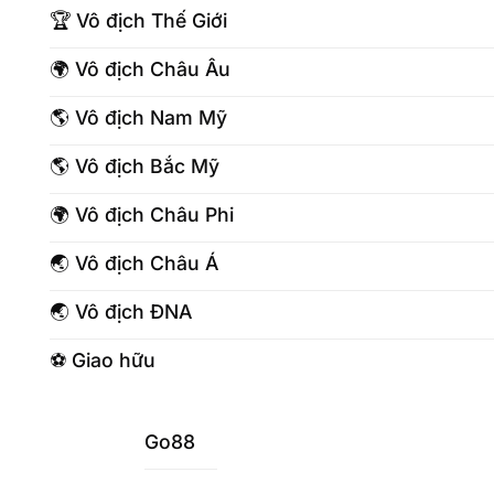
🏆 Vô địch Thế Giới
🌍️ Vô địch Châu Âu
🌎️️ Vô địch Nam Mỹ
🌎️ Vô địch Bắc Mỹ
🌍️️ Vô địch Châu Phi
🌏️️ Vô địch Châu Á
🌏️️ Vô địch ĐNA
⚽️️️ Giao hữu
Go88