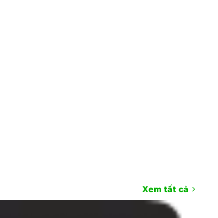
Xem tất cả