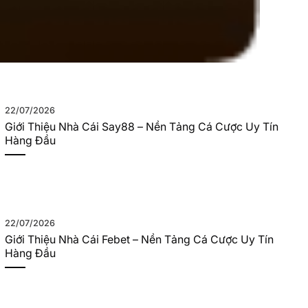
22/07/2026
Giới Thiệu Nhà Cái Say88 – Nền Tảng Cá Cược Uy Tín
Hàng Đầu
22/07/2026
Giới Thiệu Nhà Cái Febet – Nền Tảng Cá Cược Uy Tín
Hàng Đầu