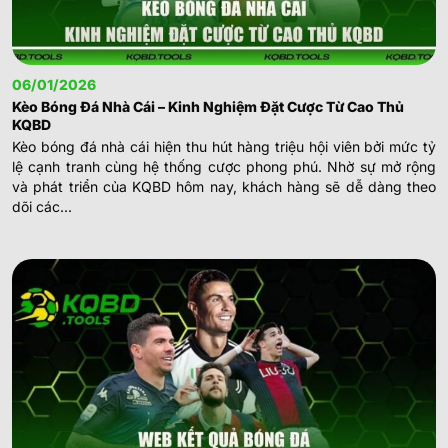
06/01/2026
Kèo Bóng Đá Nhà Cái – Kinh Nghiệm Đặt Cược Từ Cao Thủ
KQBD
Kèo bóng đá nhà cái hiện thu hút hàng triệu hội viên bởi mức tỷ
lệ cạnh tranh cùng hệ thống cược phong phú. Nhờ sự mở rộng
và phát triển của KQBD hôm nay, khách hàng sẽ dễ dàng theo
dõi các...