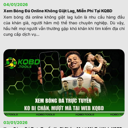
04/01/2026
Xem Bóng Đá Online Không Giật Lag, Miễn Phí Tại KQBD
Xem bóng đá online không giật lag luôn là nhu cầu hàng đầu
của khán giả, người hâm mộ thể thao chuyên nghiệp. Dù vậy,
hầu hết mọi người vẫn thường gặp khó khăn khi tìm kiếm địa chỉ
cung cấp dịch vụ...
03/01/2026