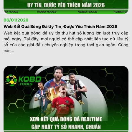
06/01/2026
Web Kết Quả Bóng Đá Uy Tín, Được Yêu Thích Năm 2026
Web kết quả bóng đá uy tín thu hút số lượng lớn lượt truy cập
mỗi ngày. Tại đây, mọi người có thể cập nhật liên tục dữ liệu tỷ
số của các giải đấu chuyên nghiệp trong thời gian ngắn. Cùng
các...