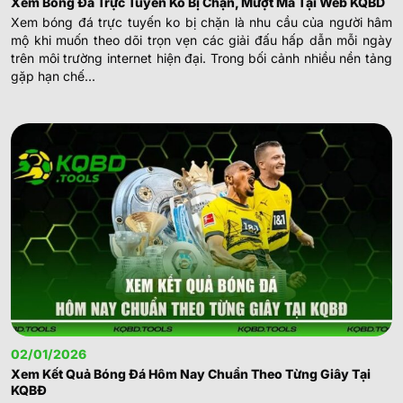
Xem Bóng Đá Trực Tuyến Ko Bị Chặn, Mượt Mà Tại Web KQBD
Xem bóng đá trực tuyến ko bị chặn là nhu cầu của người hâm
mộ khi muốn theo dõi trọn vẹn các giải đấu hấp dẫn mỗi ngày
trên môi trường internet hiện đại. Trong bối cảnh nhiều nền tảng
gặp hạn chế...
02/01/2026
Xem Kết Quả Bóng Đá Hôm Nay Chuẩn Theo Từng Giây Tại
KQBĐ