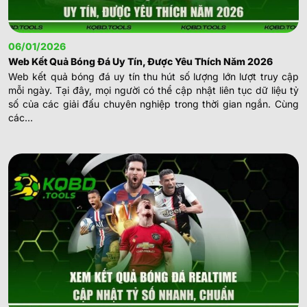
06/01/2026
Web Kết Quả Bóng Đá Uy Tín, Được Yêu Thích Năm 2026
Web kết quả bóng đá uy tín thu hút số lượng lớn lượt truy cập
mỗi ngày. Tại đây, mọi người có thể cập nhật liên tục dữ liệu tỷ
số của các giải đấu chuyên nghiệp trong thời gian ngắn. Cùng
các...