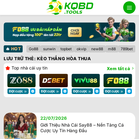
Bỏ
qua
nội
dung
🔥
HOT
Go88
sunwin
topbet
okvip
new88
m88
789bet
LƯU TRỮ THẺ:
KÈO THẮNG HÒA THUA
Top nhà cái uy tín
Xem tất cả
02/12/2025
Kèo Châu Âu | Hướng Dẫn Cách Đọc Kèo
Chuẩn Xác Nhất
22/07/2026
Giới Thiệu Nhà Cái Say88 – Nền Tảng Cá
Cược Uy Tín Hàng Đầu