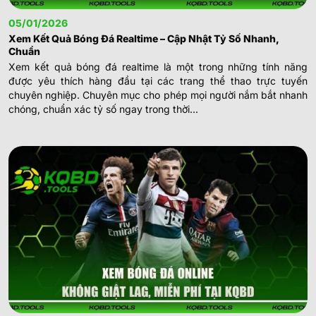
05/01/2026
Xem Kết Quả Bóng Đá Realtime – Cập Nhật Tỷ Số Nhanh,
Chuẩn
Xem kết quả bóng đá realtime là một trong những tính năng
được yêu thích hàng đầu tại các trang thể thao trực tuyến
chuyên nghiệp. Chuyên mục cho phép mọi người nắm bắt nhanh
chóng, chuẩn xác tỷ số ngay trong thời...