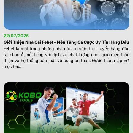
22/07/2026
Giới Thiệu Nhà Cái Febet – Nền Tảng Cá Cược Uy Tín Hàng Đầu
Febet là một trong những nhà cái cá cược trực tuyến hàng đầu
tại châu Á, nổi tiếng với dịch vụ chất lượng cao, giao diện thân
thiện và hệ thống bảo mật vô cùng an toàn. Được thành lập với
mục tiêu...