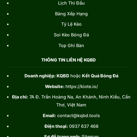
Lịch Thi Đấu
Bảng Xếp Hạng
Tỷ Lệ Kèo
Soi Kèo Bóng Đá
Top Ghi Bàn
THÔNG TIN LIÊN HỆ KQBD
Doanh nghiệp: KQBD
hoặc
Kết Quả Bóng Đá
Website:
https://kiote.io/
Địa chỉ:
7A Đ. Trần Hoàng Na, An Khánh, Ninh Kiều, Cần
Thơ, Việt Nam
Email:
contact@kqbd.tools
Điện thoại:
0937 637 468
Sơ đồ trang web:
Sitemap