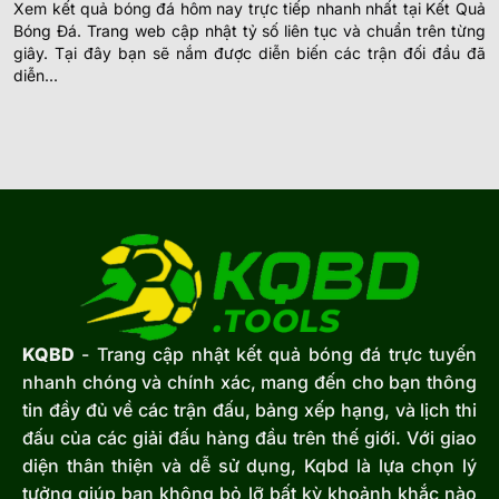
Xem kết quả bóng đá hôm nay trực tiếp nhanh nhất tại Kết Quả
Bóng Đá. Trang web cập nhật tỷ số liên tục và chuẩn trên từng
giây. Tại đây bạn sẽ nắm được diễn biến các trận đối đầu đã
diễn...
KQBD
- Trang cập nhật kết quả bóng đá trực tuyến
nhanh chóng và chính xác, mang đến cho bạn thông
tin đầy đủ về các trận đấu, bảng xếp hạng, và lịch thi
đấu của các giải đấu hàng đầu trên thế giới. Với giao
diện thân thiện và dễ sử dụng, Kqbd là lựa chọn lý
tưởng giúp bạn không bỏ lỡ bất kỳ khoảnh khắc nào