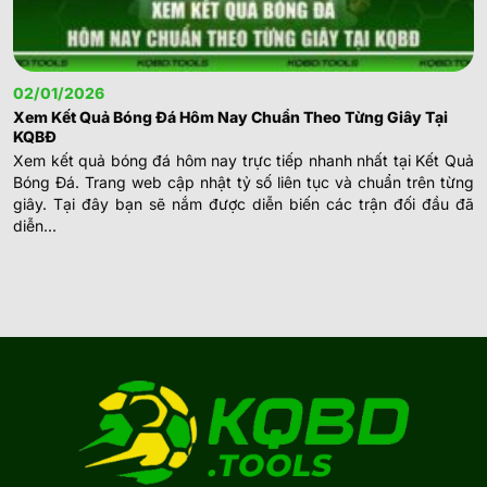
02/01/2026
Xem Kết Quả Bóng Đá Hôm Nay Chuẩn Theo Từng Giây Tại
KQBĐ
Xem kết quả bóng đá hôm nay trực tiếp nhanh nhất tại Kết Quả
Bóng Đá. Trang web cập nhật tỷ số liên tục và chuẩn trên từng
giây. Tại đây bạn sẽ nắm được diễn biến các trận đối đầu đã
diễn...