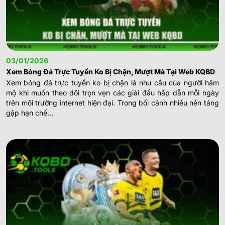
03/01/2026
Xem Bóng Đá Trực Tuyến Ko Bị Chặn, Mượt Mà Tại Web KQBD
Xem bóng đá trực tuyến ko bị chặn là nhu cầu của người hâm
mộ khi muốn theo dõi trọn vẹn các giải đấu hấp dẫn mỗi ngày
trên môi trường internet hiện đại. Trong bối cảnh nhiều nền tảng
gặp hạn chế...