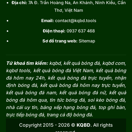
Địa chỉ:
7A Đ. Trần Hoàng Na, An Khánh, Ninh Kiều, Cần
Thơ, Việt Nam
Email:
contact@kqbd.tools
Điện thoại:
0937 637 468
Sơ đồ trang web:
Sitemap
Từ khoá tìm kiếm:
kqbd, kết quả bóng đá, kqbd com,
kqbd tools, kết quả bóng đá Việt Nam, kết quả bóng
đá hôm nay 24h, kết quả bóng đá trực tuyến, nhận
định bóng đá, kết quả bóng đá hôm nay trực tuyến,
kết quả bóng đá nam, kết quả bóng đá nữ, kết quả
bóng đá hôm qua, tin tức bóng đá, soi kèo bóng đá,
nhà cái uy tín, bảng xếp hạng bóng đá, top ghi bàn,
trực tiếp bóng đá, trang cá độ bóng đá
.
Copyright 2015 - 2026 ©
KQBD
. All rights