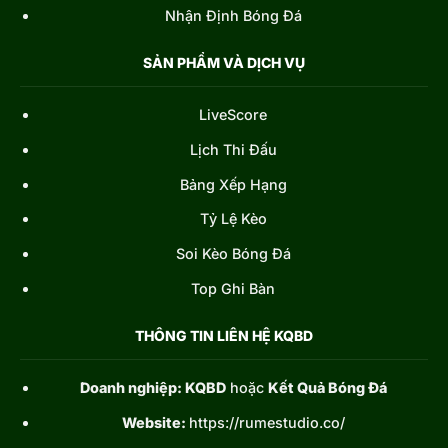
Nhận Định Bóng Đá
SẢN PHẨM VÀ DỊCH VỤ
LiveScore
Lịch Thi Đấu
Bảng Xếp Hạng
Tỷ Lệ Kèo
Soi Kèo Bóng Đá
Top Ghi Bàn
THÔNG TIN LIÊN HỆ KQBD
Doanh nghiệp: KQBD
hoặc
Kết Quả Bóng Đá
Website:
https://rumestudio.co/