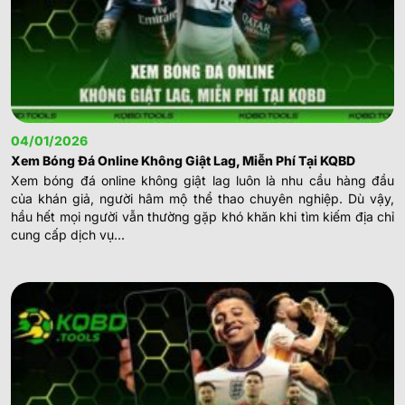
04/01/2026
Xem Bóng Đá Online Không Giật Lag, Miễn Phí Tại KQBD
Xem bóng đá online không giật lag luôn là nhu cầu hàng đầu
của khán giả, người hâm mộ thể thao chuyên nghiệp. Dù vậy,
hầu hết mọi người vẫn thường gặp khó khăn khi tìm kiếm địa chỉ
cung cấp dịch vụ...