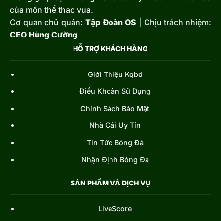
của môn thể thao vua.
Cơ quan chủ quản:
Tập Đoàn OS
| Chịu trách nhiệm:
CEO Hùng Cường
HỖ TRỢ KHÁCH HÀNG
Giới Thiệu Kqbd
Điều Khoản Sử Dụng
Chính Sách Bảo Mật
Nhà Cái Uy Tín
Tin Tức Bóng Đá
Nhận Định Bóng Đá
SẢN PHẨM VÀ DỊCH VỤ
LiveScore