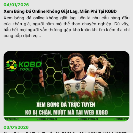
04/01/2026
Xem Bóng Đá Online Không Giật Lag, Miễn Phí Tại KQBD
Xem bóng đá online không giật lag luôn là nhu cầu hàng đầu
của khán giả, người hâm mộ thể thao chuyên nghiệp. Dù vậy,
hầu hết mọi người vẫn thường gặp khó khăn khi tìm kiếm địa chỉ
cung cấp dịch vụ...
03/01/2026