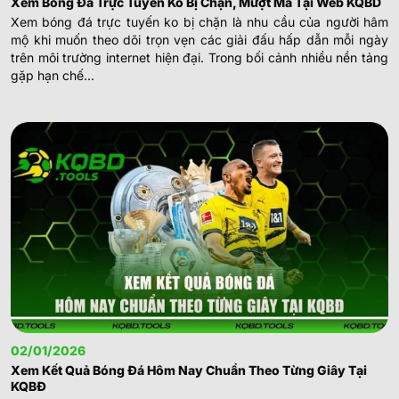
Xem Bóng Đá Trực Tuyến Ko Bị Chặn, Mượt Mà Tại Web KQBD
Xem bóng đá trực tuyến ko bị chặn là nhu cầu của người hâm
mộ khi muốn theo dõi trọn vẹn các giải đấu hấp dẫn mỗi ngày
trên môi trường internet hiện đại. Trong bối cảnh nhiều nền tảng
gặp hạn chế...
02/01/2026
Xem Kết Quả Bóng Đá Hôm Nay Chuẩn Theo Từng Giây Tại
KQBĐ