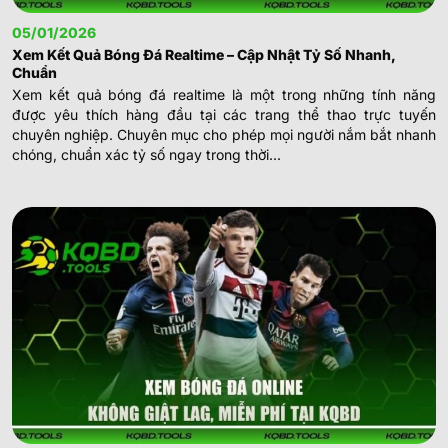
05/01/2026
Xem Kết Quả Bóng Đá Realtime – Cập Nhật Tỷ Số Nhanh,
Chuẩn
Xem kết quả bóng đá realtime là một trong những tính năng
được yêu thích hàng đầu tại các trang thể thao trực tuyến
chuyên nghiệp. Chuyên mục cho phép mọi người nắm bắt nhanh
chóng, chuẩn xác tỷ số ngay trong thời...