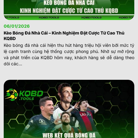
06/01/2026
Kèo Bóng Đá Nhà Cái – Kinh Nghiệm Đặt Cược Từ Cao Thủ
KQBD
Kèo bóng đá nhà cái hiện thu hút hàng triệu hội viên bởi mức tỷ
lệ cạnh tranh cùng hệ thống cược phong phú. Nhờ sự mở rộng
và phát triển của KQBD hôm nay, khách hàng sẽ dễ dàng theo
dõi các...