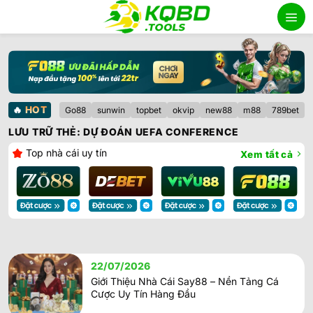
Bỏ
qua
nội
dung
🔥
HOT
Go88
sunwin
topbet
okvip
new88
m88
789bet
LƯU TRỮ THẺ:
DỰ ĐOÁN UEFA CONFERENCE
Top nhà cái uy tín
Xem tất cả
03/12/2025
Soi Kèo Europa Conference League –
Nhận Định Chuẩn 100%
22/07/2026
Giới Thiệu Nhà Cái Say88 – Nền Tảng Cá
Cược Uy Tín Hàng Đầu