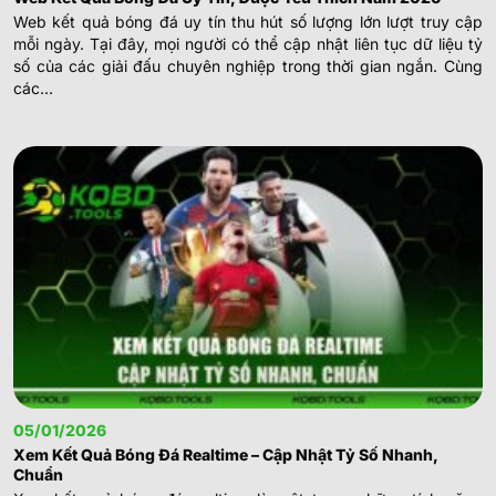
Web kết quả bóng đá uy tín thu hút số lượng lớn lượt truy cập
mỗi ngày. Tại đây, mọi người có thể cập nhật liên tục dữ liệu tỷ
số của các giải đấu chuyên nghiệp trong thời gian ngắn. Cùng
các...
05/01/2026
Xem Kết Quả Bóng Đá Realtime – Cập Nhật Tỷ Số Nhanh,
Chuẩn