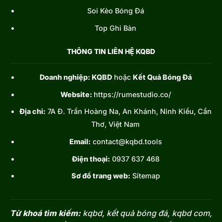
Soi Kèo Bóng Đá
Top Ghi Bàn
THÔNG TIN LIÊN HỆ KQBD
Doanh nghiệp: KQBD
hoặc
Kết Quả Bóng Đá
Website:
https://rumestudio.co/
Địa chỉ:
7A Đ. Trần Hoàng Na, An Khánh, Ninh Kiều, Cần
Thơ, Việt Nam
Email:
contact@kqbd.tools
Điện thoại:
0937 637 468
Sơ đồ trang web:
Sitemap
Từ khoá tìm kiếm:
kqbd, kết quả bóng đá, kqbd com,