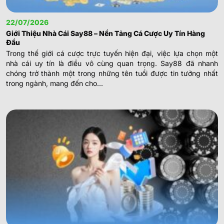
22/07/2026
Giới Thiệu Nhà Cái Say88 – Nền Tảng Cá Cược Uy Tín Hàng
Đầu
Trong thế giới cá cược trực tuyến hiện đại, việc lựa chọn một
nhà cái uy tín là điều vô cùng quan trọng. Say88 đã nhanh
chóng trở thành một trong những tên tuổi được tin tưởng nhất
trong ngành, mang đến cho...