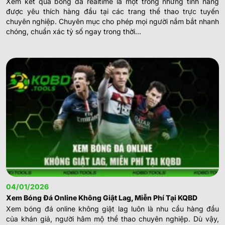
Xem kết quả bóng đá realtime là một trong những tính năng
được yêu thích hàng đầu tại các trang thể thao trực tuyến
chuyên nghiệp. Chuyên mục cho phép mọi người nắm bắt nhanh
chóng, chuẩn xác tỷ số ngay trong thời...
04/01/2026
Xem Bóng Đá Online Không Giật Lag, Miễn Phí Tại KQBD
Xem bóng đá online không giật lag luôn là nhu cầu hàng đầu
của khán giả, người hâm mộ thể thao chuyên nghiệp. Dù vậy,