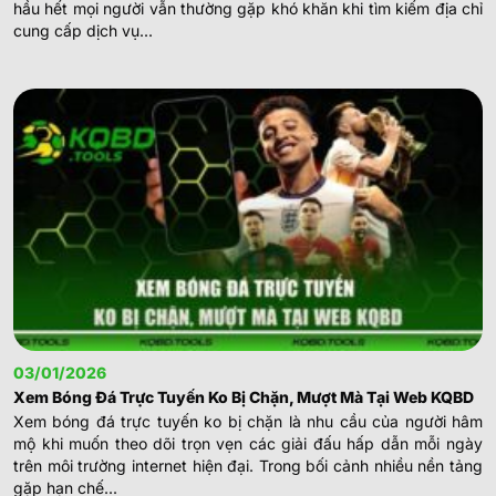
hầu hết mọi người vẫn thường gặp khó khăn khi tìm kiếm địa chỉ
cung cấp dịch vụ...
03/01/2026
Xem Bóng Đá Trực Tuyến Ko Bị Chặn, Mượt Mà Tại Web KQBD
Xem bóng đá trực tuyến ko bị chặn là nhu cầu của người hâm
mộ khi muốn theo dõi trọn vẹn các giải đấu hấp dẫn mỗi ngày
trên môi trường internet hiện đại. Trong bối cảnh nhiều nền tảng
gặp hạn chế...