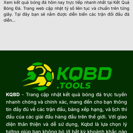
Xem kết quả bóng đá hôm nay trực tiếp nhanh nhất tại Kết Quả
Bóng Đá. Trang web cập nhật tỷ số liên tục và chuẩn trên từng
giây. Tại đây bạn sẽ nắm được diễn biến các trận đối đầu đã
diễn...
KQBD
- Trang cập nhật kết quả bóng đá trực tuyến
nhanh chóng và chính xác, mang đến cho bạn thông
tin đầy đủ về các trận đấu, bảng xếp hạng, và lịch thi
đấu của các giải đấu hàng đầu trên thế giới. Với giao
diện thân thiện và dễ sử dụng, Kqbd là lựa chọn lý
tưởng giúp bạn không bỏ lỡ bất kỳ khoảnh khắc nào