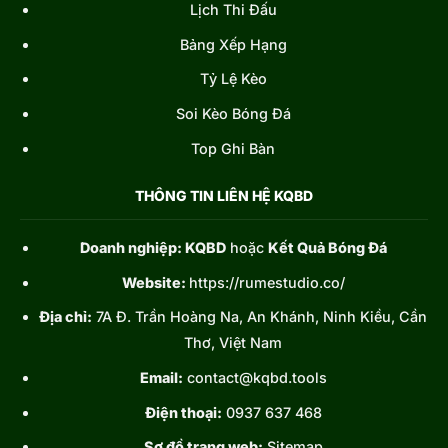
Lịch Thi Đấu
Bảng Xếp Hạng
Tỷ Lệ Kèo
Soi Kèo Bóng Đá
Top Ghi Bàn
THÔNG TIN LIÊN HỆ KQBD
Doanh nghiệp: KQBD
hoặc
Kết Quả Bóng Đá
Website:
https://rumestudio.co/
Địa chỉ:
7A Đ. Trần Hoàng Na, An Khánh, Ninh Kiều, Cần
Thơ, Việt Nam
Email:
contact@kqbd.tools
Điện thoại:
0937 637 468
Sơ đồ trang web:
Sitemap