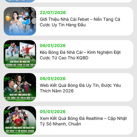
22/07/2026
Giới Thiệu Nhà Cái Febet – Nền Tảng Cá
Cược Uy Tín Hàng Đầu
06/01/2026
Kèo Bóng Đá Nhà Cái – Kinh Nghiệm Đặt
Cược Từ Cao Thủ KQBD
06/01/2026
Web Kết Quả Bóng Đá Uy Tín, Được Yêu
Thích Năm 2026
05/01/2026
Xem Kết Quả Bóng Đá Realtime – Cập Nhật
Tỷ Số Nhanh, Chuẩn