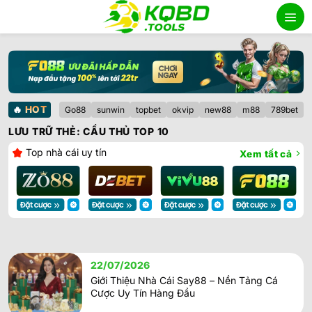
Bỏ
qua
nội
dung
🔥
HOT
Go88
sunwin
topbet
okvip
new88
m88
789bet
LƯU TRỮ THẺ:
CẦU THỦ TOP 10
Top nhà cái uy tín
Xem tất cả
06/12/2025
Khám Phá Top 10 Cầu Thủ Bóng Đá Hay
Nhất Hiện Nay Theo KQBD
22/07/2026
Giới Thiệu Nhà Cái Say88 – Nền Tảng Cá
Cược Uy Tín Hàng Đầu