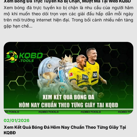
Xem Bóng Đá Trực Tuyến Ko Bị Chặn, Mượt Mà Tại Web KQBD
Xem bóng đá trực tuyến ko bị chặn là nhu cầu của người hâm
mộ khi muốn theo dõi trọn vẹn các giải đấu hấp dẫn mỗi ngày
trên môi trường internet hiện đại. Trong bối cảnh nhiều nền tảng
gặp hạn chế...
02/01/2026
Xem Kết Quả Bóng Đá Hôm Nay Chuẩn Theo Từng Giây Tại
KQBĐ