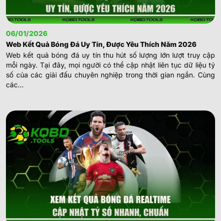
06/01/2026
Web Kết Quả Bóng Đá Uy Tín, Được Yêu Thích Năm 2026
Web kết quả bóng đá uy tín thu hút số lượng lớn lượt truy cập
mỗi ngày. Tại đây, mọi người có thể cập nhật liên tục dữ liệu tỷ
số của các giải đấu chuyên nghiệp trong thời gian ngắn. Cùng
các...