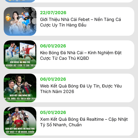
22/07/2026
Giới Thiệu Nhà Cái Febet – Nền Tảng Cá
Cược Uy Tín Hàng Đầu
06/01/2026
Kèo Bóng Đá Nhà Cái – Kinh Nghiệm Đặt
Cược Từ Cao Thủ KQBD
06/01/2026
Web Kết Quả Bóng Đá Uy Tín, Được Yêu
Thích Năm 2026
05/01/2026
Xem Kết Quả Bóng Đá Realtime – Cập Nhật
Tỷ Số Nhanh, Chuẩn