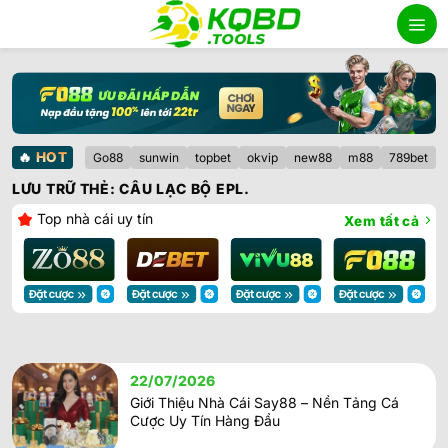
Bỏ
qua
nội
dung
🔥
HOT
Go88
sunwin
topbet
okvip
new88
m88
789bet
LƯU TRỮ THẺ:
CÂU LẠC BỘ EPL.
Top nhà cái uy tín
Xem tất cả
01/12/2025
Ngoại Hạng Anh – Toàn Cảnh Lịch Đấu Và
Kết Quả Mới Nhất
22/07/2026
Giới Thiệu Nhà Cái Say88 – Nền Tảng Cá
Cược Uy Tín Hàng Đầu