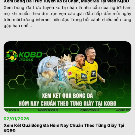
Xem Bóng Đá Trực Tuyến Ko Bị Chặn, Mượt Mà Tại Web KQBD
Xem bóng đá trực tuyến ko bị chặn là nhu cầu của người hâm
mộ khi muốn theo dõi trọn vẹn các giải đấu hấp dẫn mỗi ngày
trên môi trường internet hiện đại. Trong bối cảnh nhiều nền tảng
gặp hạn chế...
02/01/2026
Xem Kết Quả Bóng Đá Hôm Nay Chuẩn Theo Từng Giây Tại
KQBĐ