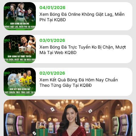
04/01/2026
Xem Bóng Đá Online Không Giật Lag, Miễn
Phí Tại KQBD
03/01/2026
Xem Bóng Đá Trực Tuyến Ko Bị Chặn, Mượt
Mà Tại Web KQBD
02/01/2026
Xem Kết Quả Bóng Đá Hôm Nay Chuẩn
Theo Từng Giây Tại KQBĐ