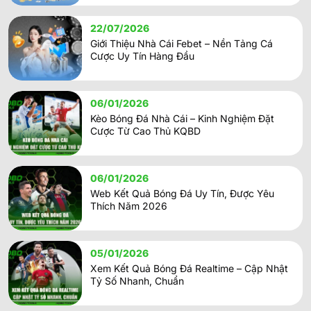
22/07/2026
Giới Thiệu Nhà Cái Febet – Nền Tảng Cá
Cược Uy Tín Hàng Đầu
06/01/2026
Kèo Bóng Đá Nhà Cái – Kinh Nghiệm Đặt
Cược Từ Cao Thủ KQBD
06/01/2026
Web Kết Quả Bóng Đá Uy Tín, Được Yêu
Thích Năm 2026
05/01/2026
Xem Kết Quả Bóng Đá Realtime – Cập Nhật
Tỷ Số Nhanh, Chuẩn