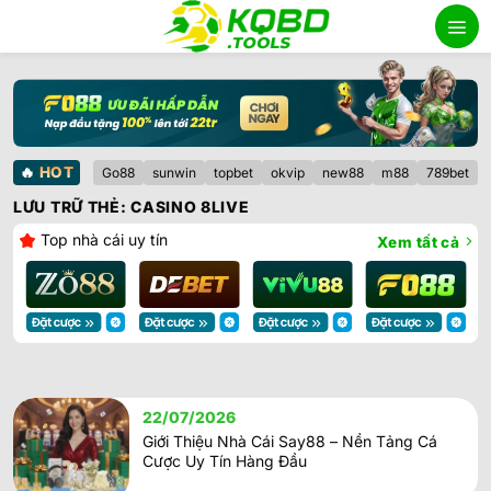
Bỏ
qua
nội
dung
🔥
HOT
Go88
sunwin
topbet
okvip
new88
m88
789bet
LƯU TRỮ THẺ:
CASINO 8LIVE
Top nhà cái uy tín
Xem tất cả
02/12/2025
Đăng ký 8LIVE – Nhà Cái Cá Cược Bóng Đá
Trực Tuyến Hàng Đầu
22/07/2026
Giới Thiệu Nhà Cái Say88 – Nền Tảng Cá
Cược Uy Tín Hàng Đầu