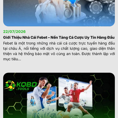
22/07/2026
Giới Thiệu Nhà Cái Febet – Nền Tảng Cá Cược Uy Tín Hàng Đầu
Febet là một trong những nhà cái cá cược trực tuyến hàng đầu
tại châu Á, nổi tiếng với dịch vụ chất lượng cao, giao diện thân
thiện và hệ thống bảo mật vô cùng an toàn. Được thành lập với
mục tiêu...