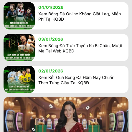
04/01/2026
Xem Bóng Đá Online Không Giật Lag, Miễn
Phí Tại KQBD
03/01/2026
Xem Bóng Đá Trực Tuyến Ko Bị Chặn, Mượt
Mà Tại Web KQBD
02/01/2026
Xem Kết Quả Bóng Đá Hôm Nay Chuẩn
Theo Từng Giây Tại KQBĐ