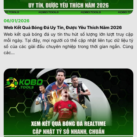
06/01/2026
Web Kết Quả Bóng Đá Uy Tín, Được Yêu Thích Năm 2026
Web kết quả bóng đá uy tín thu hút số lượng lớn lượt truy cập
mỗi ngày. Tại đây, mọi người có thể cập nhật liên tục dữ liệu tỷ
số của các giải đấu chuyên nghiệp trong thời gian ngắn. Cùng
các...