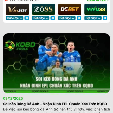
03/12/2025
Soi Kèo Bóng Đá Anh – Nhận Định EPL Chuẩn Xác Trên KQBD
Để việc soi kèo bóng đá Anh trở nên thú vị hơn, việc phân tích