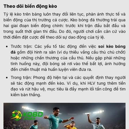
Theo dõi biến động kèo
Tỷ lệ kèo trên bảng luôn thay đổi liên tục, phản ánh thực tế và
biến động của thị trường cá cược. Kèo bóng đá thường trải qua
hai giai đoạn biến động chính: trước khi trận đấu bắt đầu và
trong suốt thời gian thi đấu. Do đó, người chơi cần căn cứ vào
thời điểm đặt cược để theo dõi sự dao động của tỷ lệ.
Trước trận: Các yếu tố tác động đến việc
soi kèo bóng
đá
gồm đội hình ra sân (ví dụ thiếu vắng cầu thủ chủ chốt)
hoặc những chấn thương của cầu thủ. Nếu gặp phải những
tình huống này, đội bóng sẽ rơi vào thế bất lợi, ảnh hưởng
đến chiến thuật mà huấn luyện viên đưa ra.
Trong trận: Phong độ hiện tại và các quyết định thay người
sẽ tác động mạnh đến kèo. Ví dụ, khi HLV tung thêm tiền
đạo và rút hậu vệ, mục tiêu là đẩy mạnh lối tấn công để tìm
kiếm bàn thắng.