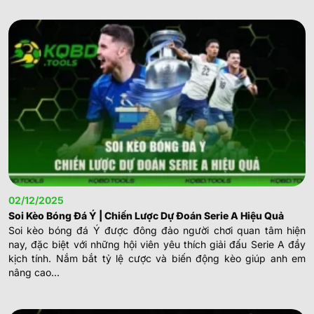
02/12/2025
Soi Kèo Bóng Đá Ý | Chiến Lược Dự Đoán Serie A Hiệu Quả
Soi kèo bóng đá Ý được đông đảo người chơi quan tâm hiện
nay, đặc biệt với những hội viên yêu thích giải đấu Serie A đầy
kịch tính. Nắm bắt tỷ lệ cược và biến động kèo giúp anh em
nâng cao...