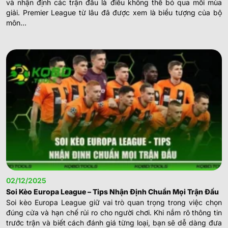
và nhận định các trận đấu là điều không thể bỏ qua mỗi mùa
giải. Premier League từ lâu đã được xem là biểu tượng của bộ
môn...
02/12/2025
Soi Kèo Europa League – Tips Nhận Định Chuẩn Mọi Trận Đấu
Soi kèo Europa League giữ vai trò quan trọng trong việc chọn
đúng cửa và hạn chế rủi ro cho người chơi. Khi nắm rõ thông tin
trước trận và biết cách đánh giá từng loại, bạn sẽ dễ dàng đưa