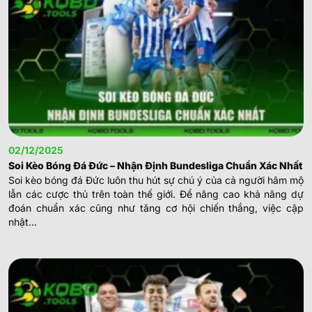
02/12/2025
Soi Kèo Bóng Đá Đức – Nhận Định Bundesliga Chuẩn Xác Nhất
Soi kèo bóng đá Đức luôn thu hút sự chú ý của cả người hâm mộ
lẫn các cược thủ trên toàn thế giới. Để nâng cao khả năng dự
đoán chuẩn xác cũng như tăng cơ hội chiến thắng, việc cập
nhật...