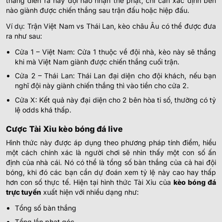
thắng diễn ra hay đội nào nhận thẻ phạt, chỉ cần xác định bên
nào giành được chiến thắng sau trận đấu hoặc hiệp đấu.
Ví dụ: Trận Việt Nam vs Thái Lan, kèo châu Âu có thể được đưa
ra như sau:
Cửa 1 – Việt Nam: Cửa 1 thuộc về đội nhà, kèo này sẽ thắng
khi mà Việt Nam giành được chiến thắng cuối trận.
Cửa 2 – Thái Lan: Thái Lan đại diện cho đội khách, nếu bạn
nghĩ đội này giành chiến thắng thì vào tiền cho cửa 2.
Cửa X: Kết quả này đại diện cho 2 bên hòa tỉ số, thường có tỷ
lệ odds khá thấp.
Cược Tài Xỉu kèo bóng đá live
Hình thức này được áp dụng theo phương pháp tính điểm, hiểu
một cách chính xác là người chơi sẽ nhìn thấy một con số ấn
định của nhà cái. Nó có thể là tổng số bàn thắng của cả hai đội
bóng, khi đó các bạn cần dự đoán xem tỷ lệ này cao hay thấp
hơn con số thực tế. Hiện tại hình thức Tài Xỉu của
kèo bóng đá
trực tuyến
xuất hiện với nhiều dạng như:
Tổng số bàn thắng
Tổng lần phạt góc