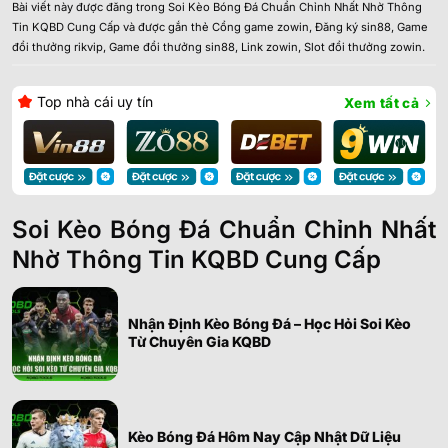
Bài viết này được đăng trong
Soi Kèo Bóng Đá Chuẩn Chỉnh Nhất Nhờ Thông
Tin KQBD Cung Cấp
và được gắn thẻ
Cổng game zowin
,
Đăng ký sin88
,
Game
đổi thưởng rikvip
,
Game đổi thưởng sin88
,
Link zowin
,
Slot đổi thưởng zowin
.
Top nhà cái uy tín
Xem tất cả
Soi Kèo Bóng Đá Chuẩn Chỉnh Nhất
Nhờ Thông Tin KQBD Cung Cấp
Nhận Định Kèo Bóng Đá – Học Hỏi Soi Kèo
Từ Chuyên Gia KQBD
Kèo Bóng Đá Hôm Nay Cập Nhật Dữ Liệu