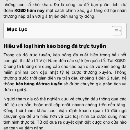
những con số khô khan. Đó là công cụ để bạn phân tích, dự
đoán
KQBD
hôm nay
một cách chính xác, gia tăng cơ hội nhận
thưởng hấp dẫn với giá trị lên đến hàng tỷ đồng.
Mục Lục
Hiểu về loại hình kèo bóng đá trực tuyến
Trong cá độ trực tuyến, kèo bóng đá xuất hiện trong hầu hết
các giải thi đấu từ Việt Nam đến các sự kiện quốc tế. Tại KQBD,
Chúng ta không chỉ cung cấp cho các bạn dịch vụ xem bóng đá
miễn phí mà còn cập nhật tỷ lệ cược thường xuyên. Thông
thường trước thời gian diễn ra trận đấu khoảng 1 đến 2 tuần, hệ
thống
kèo bóng đá trực tuyến
sẽ được chuyên gia phân tích và
đưa ra gợi ý.
Người tham gia có thể nghiên cứu về chuyện đấu thông qua các
dữ liệu có sẵn, hoặc mới cập nhật nhanh chóng trên nền tảng.
Đồng thời tham khảo các nhận định khách quan từ đội ngũ
chuyên gia để am hiểu hơn về các loại hình cá cược cũng như
tình hình thực tế. Từ đó đưa ra quyết định đặt cược cho cửa nào
an toàn và tiềm năng.