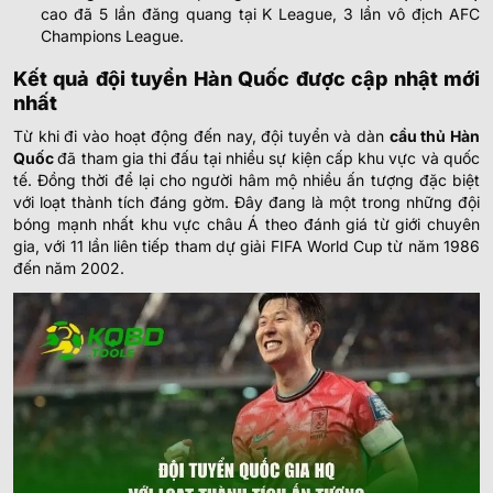
cao đã 5 lần đăng quang tại K League, 3 lần vô địch AFC
Champions League.
Kết quả đội tuyển Hàn Quốc được cập nhật mới
nhất
Từ khi đi vào hoạt động đến nay, đội tuyển và dàn
cầu thủ Hàn
Quốc
đã tham gia thi đấu tại nhiều sự kiện cấp khu vực và quốc
tế. Đồng thời để lại cho người hâm mộ nhiều ấn tượng đặc biệt
với loạt thành tích đáng gờm. Đây đang là một trong những đội
bóng mạnh nhất khu vực châu Á theo đánh giá từ giới chuyên
gia, với 11 lần liên tiếp tham dự giải FIFA World Cup từ năm 1986
đến năm 2002.