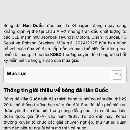
Bóng đá
Hàn Quốc
, đặc biệt là K-League, đang ngày càng
khẳng định vị thế tại châu Á với những trận đấu chất lượng từ
các CLB mạnh như Jeonbuk Hyundai Motors, Ulsan Hyundai, FC
Seoul và Pohang Steelers. Mùa giải 2024/2025 hứa hẹn bùng
nổ với cuộc đua vô địch hấp dẫn và màn thể hiện ấn tượng của
nhiều tài năng. Theo dõi
KQBD
thường xuyên để không bỏ lỡ bất
kỳ diễn biến đáng giá nào của mùa giải.
Mục Lục
Thông tin giới thiệu về bóng đá Hàn Quốc
Bóng đá
Hàn Quốc
bắt đầu thịnh hành từ những năm đầu thế kỷ
20 tại hệ thống trường học và quân đội. Sau đó dần phổ biến và
được yêu thích đặc biệt trong cộng đồng nhờ sự ra mắt của Liên
đoàn quốc gia (KFA) vào năm 1933. Từ đó đến nay, Korea
thường xuyên tổ chức các giải chuyên nghiệp, thu hút sự quan
tâm đặc biệt từ người hâm mộ trên cả nước.