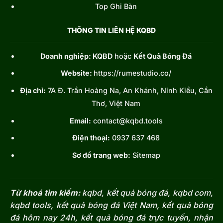
Top Ghi Bàn
THÔNG TIN LIÊN HỆ KQBD
Doanh nghiệp: KQBD
hoặc
Kết Quả Bóng Đá
Website:
https://rumestudio.co/
Địa chỉ:
7A Đ. Trần Hoàng Na, An Khánh, Ninh Kiều, Cần
Thơ, Việt Nam
Email:
contact@kqbd.tools
Điện thoại:
0937 637 468
Sơ đồ trang web:
Sitemap
Từ khoá tìm kiếm:
kqbd, kết quả bóng đá, kqbd com,
kqbd tools, kết quả bóng đá Việt Nam, kết quả bóng
đá hôm nay 24h, kết quả bóng đá trực tuyến, nhận