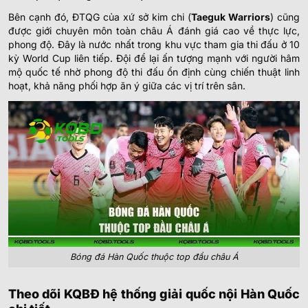
Bên cạnh đó, ĐTQG của xứ sở kim chi (
Taeguk Warriors
) cũng
được giới chuyên môn toàn châu Á đánh giá cao về thực lực,
phong độ. Đây là nước nhất trong khu vực tham gia thi đấu ở 10
kỳ World Cup liên tiếp. Đội để lại ấn tượng mạnh với người hâm
mộ quốc tế nhờ phong độ thi đấu ổn định cùng chiến thuật linh
hoạt, khả năng phối hợp ăn ý giữa các vị trí trên sân.
Bóng đá Hàn Quốc thuộc top đầu châu Á
Theo dõi KQBĐ hệ thống giải quốc nội Hàn Quốc