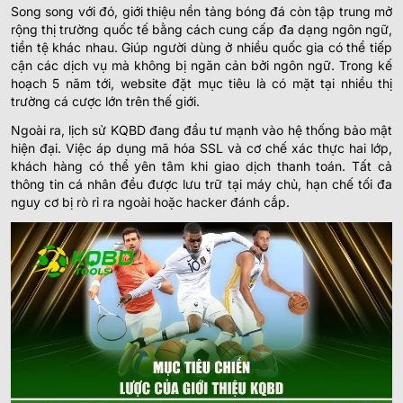
Song song với đó, giới thiệu nền tảng bóng đá còn tập trung mở
rộng thị trường quốc tế bằng cách cung cấp đa dạng ngôn ngữ,
tiền tệ khác nhau. Giúp người dùng ở nhiều quốc gia có thể tiếp
cận các dịch vụ mà không bị ngăn cản bởi ngôn ngữ. Trong kế
hoạch 5 năm tới, website đặt mục tiêu là có mặt tại nhiều thị
trường cá cược lớn trên thế giới.
Ngoài ra, lịch sử KQBD đang đầu tư mạnh vào hệ thống bảo mật
hiện đại. Việc áp dụng mã hóa SSL và cơ chế xác thực hai lớp,
khách hàng có thể yên tâm khi giao dịch thanh toán. Tất cả
thông tin cá nhân đều được lưu trữ tại máy chủ, hạn chế tối đa
nguy cơ bị rò rỉ ra ngoài hoặc hacker đánh cắp.