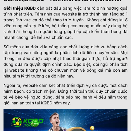
Giới thiệu KQBD
cần bắt đầu bằng việc làm rõ định hướng quá
trình phát triển. Tầm nhìn của website là trở thành nền tảng số 1
trong lĩnh vực cá độ thể thao trực tuyến. Không chỉ dừng lại ở
việc cung cấp tỷ lệ kèo, hệ thống còn mong muốn xây dựng hệ
sinh thái thông tin người dùng giúp tiếp cận kiến thức bóng đá
nhanh chóng, dễ hiểu và chuẩn xác.
Sứ mệnh của đơn vị là nâng cao chất lượng dịch vụ bằng cách
tập trung vào công nghệ là phân tích dữ liệu chuyên sâu. Mọi
thông tin đều được cập nhật theo thời gian thực, hỗ trợ người
dùng đưa ra quyết định chính xác. Đặc biệt, đôi ngủ phân tích
lại website không thể có chuyên môn về bóng đá mà còn am
hiểu tâm lý thị trường cá độ hiện nay.
Ngoài ra, website cam kết phát triển dịch vụ cá cược một cách
minh bạch, có trách nhiệm. Đồng thời tuân thủ quy chuẩn quốc
tế về bảo vệ người dùng, đảm bảo mọi hành vi đều nằm trong
giới hạn an toàn tại KQBD hôm nay.