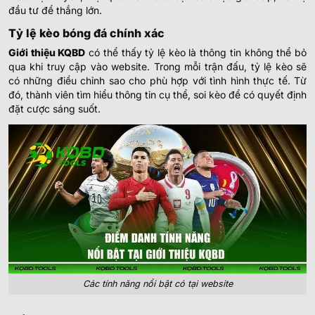
đầu tư để thắng lớn.
Tỷ lệ kèo bóng đá chính xác
Giới thiệu KQBD
có thể thấy tỷ lệ kèo là thông tin không thể bỏ
qua khi truy cập vào website. Trong mỗi trận đấu, tỷ lệ kèo sẽ
có những điều chỉnh sao cho phù hợp với tình hình thực tế. Từ
đó, thành viên tìm hiểu thông tin cụ thể, soi kèo để có quyết định
đặt cược sáng suốt.
Các tính năng nổi bật có tại website