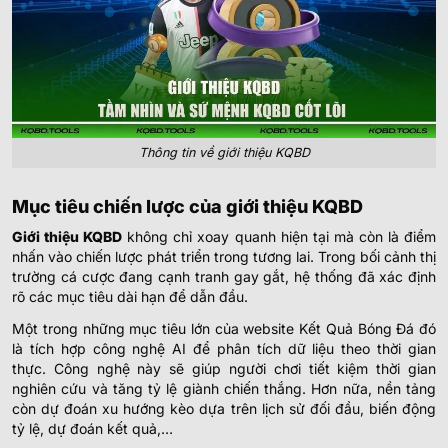
Thông tin về giới thiệu KQBD
Mục tiêu chiến lược của giới thiệu KQBD
Giới thiệu KQBD
không chỉ xoay quanh hiện tại mà còn là điểm
nhấn vào chiến lược phát triển trong tương lai. Trong bối cảnh thị
trường cá cược đang cạnh tranh gay gắt, hệ thống đã xác định
rõ các mục tiêu dài hạn để dẫn đầu.
Một trong những mục tiêu lớn của website Kết Quả Bóng Đá đó
là tích hợp công nghệ AI để phân tích dữ liệu theo thời gian
thực. Công nghệ này sẽ giúp người chơi tiết kiệm thời gian
nghiên cứu và tăng tỷ lệ giành chiến thắng. Hơn nữa, nền tảng
còn dự đoán xu hướng kèo dựa trên lịch sử đối đầu, biến động
tỷ lệ, dự đoán kết quả,…