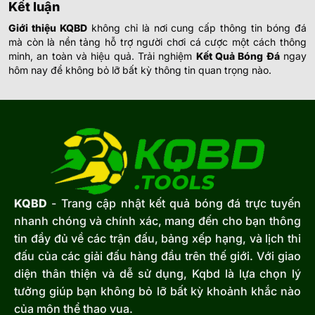
Kết luận
Giới thiệu KQBD
không chỉ là nơi cung cấp thông tin bóng đá
mà còn là nền tảng hỗ trợ người chơi cá cược một cách thông
minh, an toàn và hiệu quả. Trải nghiệm
Kết Quả Bóng Đá
ngay
hôm nay để không bỏ lỡ bất kỳ thông tin quan trọng nào.
KQBD
- Trang cập nhật kết quả bóng đá trực tuyến
nhanh chóng và chính xác, mang đến cho bạn thông
tin đầy đủ về các trận đấu, bảng xếp hạng, và lịch thi
đấu của các giải đấu hàng đầu trên thế giới. Với giao
diện thân thiện và dễ sử dụng, Kqbd là lựa chọn lý
tưởng giúp bạn không bỏ lỡ bất kỳ khoảnh khắc nào
của môn thể thao vua.