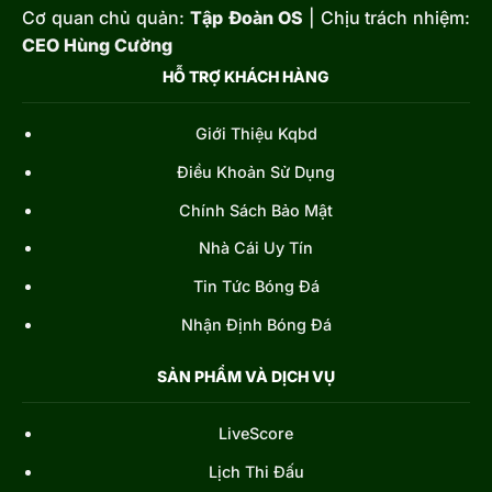
Cơ quan chủ quản:
Tập Đoàn OS
| Chịu trách nhiệm:
CEO Hùng Cường
HỖ TRỢ KHÁCH HÀNG
Giới Thiệu Kqbd
Điều Khoản Sử Dụng
Chính Sách Bảo Mật
Nhà Cái Uy Tín
Tin Tức Bóng Đá
Nhận Định Bóng Đá
SẢN PHẨM VÀ DỊCH VỤ
LiveScore
Lịch Thi Đấu