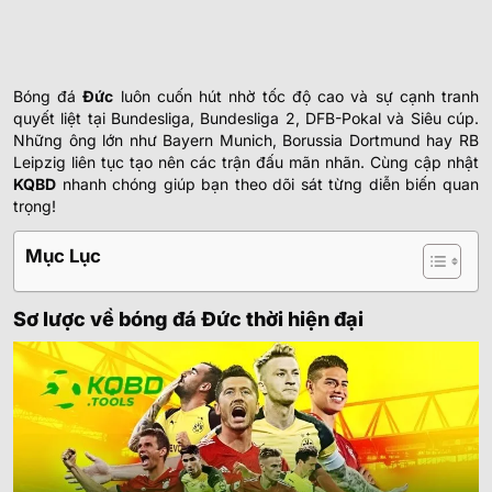
Bóng đá
Đức
luôn cuốn hút nhờ tốc độ cao và sự cạnh tranh
quyết liệt tại Bundesliga, Bundesliga 2, DFB-Pokal và Siêu cúp.
Những ông lớn như Bayern Munich, Borussia Dortmund hay RB
Leipzig liên tục tạo nên các trận đấu mãn nhãn. Cùng cập nhật
KQBD
nhanh chóng giúp bạn theo dõi sát từng diễn biến quan
trọng!
Mục Lục
Sơ lược về bóng đá Đức thời hiện đại