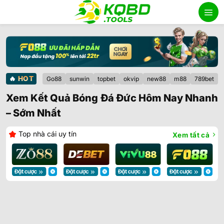
Bỏ
qua
nội
dung
🔥
HOT
Go88
sunwin
topbet
okvip
new88
m88
789bet
Xem Kết Quả Bóng Đá Đức Hôm Nay Nhanh
– Sớm Nhất
Top nhà cái uy tín
Xem tất cả
Vin88