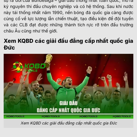
sự ra đời của Bundesliga – giải đấu thống nhất toàn quốc, mở ra
kỷ nguyên thi đấu chuyên nghiệp và có hệ thống. Sau khi nước
này tái thống nhất năm 1990, nền bóng đá quốc gia càng được
củng cố về lực lượng lẫn chiến thuật, tạo điều kiện để đội tuyển
và các CLB đạt được những thành tích rực rỡ trên đấu trường
châu Âu cũng như thế giới.
Xem KQBD các giải đấu đẳng cấp nhất quốc gia
Đức
Xem KQBD các giải đấu đẳng cấp nhất quốc gia Đức