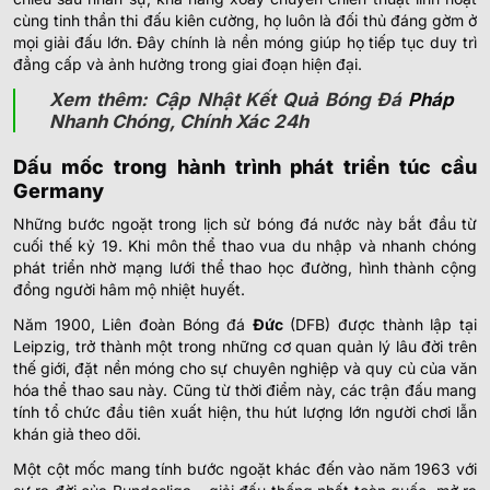
cùng tinh thần thi đấu kiên cường, họ luôn là đối thủ đáng gờm ở
mọi giải đấu lớn. Đây chính là nền móng giúp họ tiếp tục duy trì
đẳng cấp và ảnh hưởng trong giai đoạn hiện đại.
Xem thêm: Cập Nhật Kết Quả Bóng Đá
Pháp
Nhanh Chóng, Chính Xác 24h
Dấu mốc trong hành trình phát triển túc cầu
Germany
Những bước ngoặt trong lịch sử bóng đá nước này bắt đầu từ
cuối thế kỷ 19. Khi môn thể thao vua du nhập và nhanh chóng
phát triển nhờ mạng lưới thể thao học đường, hình thành cộng
đồng người hâm mộ nhiệt huyết.
Năm 1900, Liên đoàn Bóng đá
Đức
(DFB) được thành lập tại
Leipzig, trở thành một trong những cơ quan quản lý lâu đời trên
thế giới, đặt nền móng cho sự chuyên nghiệp và quy củ của văn
hóa thể thao sau này. Cũng từ thời điểm này, các trận đấu mang
tính tổ chức đầu tiên xuất hiện, thu hút lượng lớn người chơi lẫn
khán giả theo dõi.
Một cột mốc mang tính bước ngoặt khác đến vào năm 1963 với