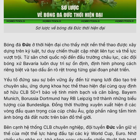
Sơ lược về bóng đá Đức thời hiện đại
Bóng đá
Đức
ở thời hiện đại cho thấy một nền thể thao được xây
dựng trên kỷ luật, tư duy chiến thuật cập nhật liên tục và thể lực
vượt trội. Từ sân chơi quốc nội đến đấu trường châu lục, các đội
bóng xứ Bavaria luôn duy trì sự ổn định, định hình phong cách
riêng biệt và tạo dấu ấn rõ rệt trong từng giai đoạn phát triển.
Yếu tố đứng sau sự bền vững ấy đến từ mạng lưới đào tạo trẻ
chuyên sâu, ứng dụng khoa học thể thao hiện đại cùng quy định
sở hữu CLB 50+1 bảo vệ tính minh bạch và cân bằng. Bayern
Munich, Borussia Dortmund hay RB Leipzig trở thành những biểu
tượng của Bundesliga. Đồng thời thường xuyên xuất hiện ở các
vòng đấu quan trọng của cúp châu Âu, góp phần nâng tầm hình
ảnh bóng đá đất nước trên bản đồ thế giới.
Bên cạnh hệ thống CLB chuyên nghiệp, đội tuyển
Đức
vẫn giữ vị
thế của một thế lực hàng đầu tại các kỳ World Cup, Euro. Nhờ
chiều sâu nhân sự, khả năng xoay chuyển chiến thuật linh hoạt